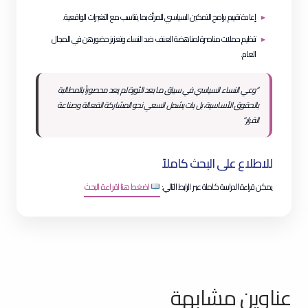
إعادة تقييم برامج التمكين السياسي للمرأة بما يتناسب مع التغيرات الواقعية.
تنظيم حملات مناصرة لمناهضة العنف ضد النساء وتعزيز حضورهن في المجال
العام.
“وعي النساء السياسي في سياق ما بعد الثورة لم يعد محصوراً بالمطالبة
بالحقوق الأساسية، بل بات يشمل السعي نحو المشاركة الفعالة وصناعة
القرار.”
للاطلاع على البحث كاملاً
يمكن قراءة الدراسة كاملة عبر الرابط التالي:
اضغط هنا لقراءة البحث
عناوين مشابهة