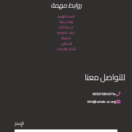
روابط مهمة
الصفحة الرئيسية
تواصل معنا
عن مركز أمل
حملات المناصرة
مشاريعُنا
الشكاوى
الأبحاث والدراسات
للتواصل معنا
+905073834979
info@amals-ac.org
الإٍسم