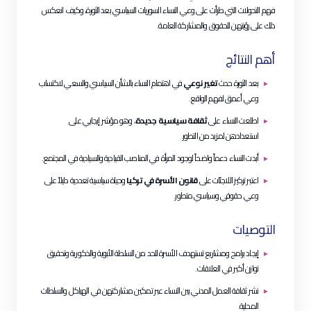
فهم التحولات التي طرأت على وعي النساء السوريات السياسي بعد الثورة، وكيف انعكس
ذلك على رؤيتهن للحقوق والمشاركة العامة.
أهم النتائج
بعد الثورة حدث
تغير نوعي
في اهتمام النساء بالشأن السياسي والسعي لاكتساب
وعي أعمق لفهم الواقع.
اطلعت النساء على
ثقافة سياسية جديدة
، وهو مؤشر إيجابي على
استعدادهن لمزيد من التطور.
أبدت النساء دعماً واضحاً لوجود المرأة في المناصب القيادية والسيادية في المجتمع.
اعتبر تركيز اللاجئات على
قانون الأسرة في تركيا
وحياة سياسية تعددية دليلاً على
وعي حقوقي وسياسي متطور.
التوصيات
إيجاد برامج ومشاريع تستهدف الأسرة للحد من السلطة الأبوية والذكورية وتحقيق
توازن أكبر في العلاقات.
نشر ثقافة العمل المدني بين النساء عبر تمكين مشاركتهن في الهياكل والسلطات
المحلية.